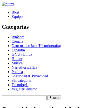
Blog
aiurri
Equipo
Categorías
Bitácora
Ciencia
Dato mata relato (Historiografía)
Filosofía
GNU / Linux
Humor
Música
Narrativa gráfica
Política
Seguridad & Privacidad
Sin categoría
Tecnología
Veg(etari)anismo
Buscar: