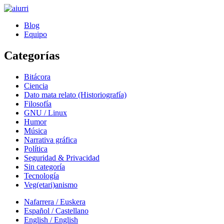
Blog
aiurri
Equipo
Categorías
Bitácora
Ciencia
Dato mata relato (Historiografía)
Filosofía
GNU / Linux
Humor
Música
Narrativa gráfica
Política
Seguridad & Privacidad
Sin categoría
Tecnología
Veg(etari)anismo
Nafarrera / Euskera
Español / Castellano
English / English