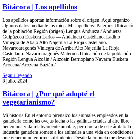
Bitácora | Los apellidos
Los apellidos aportan información sobre el origen. Aquí organizo
algunos datos mediante los míos. Mis apellidos: Paternos Ubicación
de la población Región (origen) Lengua Andueza / Anduetza —
Guipúzcoa Euskera Larios — Andalucía Castellano. Ladino
Viniegra de Abajo Alto Najerilla La Rioja Castellano.
Navarroaragonés Viniegra de Arriba Alto Najerilla La Rioja
Castellano. Navarroaragonés Maternos Ubicación de la población
Región Lengua Aizoáin / Aitzoain Berrioplano Navarra Euskera
Arocena/ Arozena Baztán /
Seguir leyendo
8 julio, 2024
Bitácora | ¿Por qué adopté el
vegetarianismo?
Mi historia En el entorno pirenaico los animales empleados en la
ganadería como las ovejas lacha o las gallinas criadas al aire libre
tienen una vida relativamente amable, pero fuera de este ámbito la
industria ganadera somete a los animales a una vida en condiciones
que generan un enorme sufrimiento. Desde la infancia me despertó