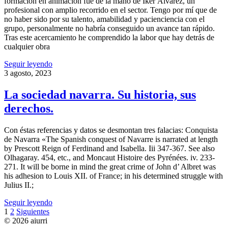
formación en animación fue de la mano de Iker Álvarez, un
profesional con amplio recorrido en el sector. Tengo por mí que de
no haber sido por su talento, amabilidad y pacienciencia con el
grupo, personalmente no habría conseguido un avance tan rápido.
Tras este acercamiento he comprendido la labor que hay detrás de
cualquier obra
Seguir leyendo
3 agosto, 2023
La sociedad navarra. Su historia, sus
derechos.
Con éstas referencias y datos se desmontan tres falacias: Conquista
de Navarra «The Spanish conquest of Navarre is narrated at length
by Prescott Reign of Ferdinand and Isabella. Iii 347-367. See also
Olhagaray. 454, etc., and Moncaut Histoire des Pyrénées. iv. 233-
271. It will be borne in mind the great crime of John d’ Albret was
his adhesion to Louis XII. of France; in his determined struggle with
Julius II.;
Seguir leyendo
Paginación
1
2
Siguientes
© 2026 aiurri
de